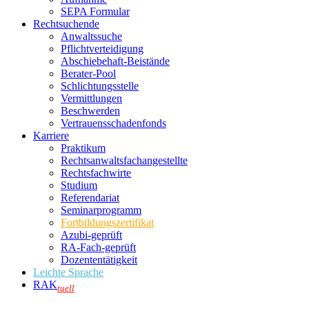
SEPA Formular
Rechtsuchende
Anwaltssuche
Pflichtverteidigung
Abschiebehaft-Beistände
Berater-Pool
Schlichtungsstelle
Vermittlungen
Beschwerden
Vertrauensschadenfonds
Karriere
Praktikum
Rechtsanwalts­fachangestellte
Rechtsfachwirte
Studium
Referendariat
Seminarprogramm
Fortbildungszertifikat
Azubi-geprüft
RA-Fach-geprüft
Dozententätigkeit
Leichte Sprache
RAK
tuell