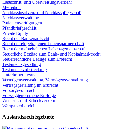
Lastschrift- und Überweisungsverkehr
Mediation
Nachlassinsolvenz und Nachlasspflegschaft
Nachlassverwaltung
Patientenverfügungen
Pfandbriefgeschäft
Private Equity
Recht der Bankenaufsicht
Recht der eingetragenen Lebenspartnerschaft
Recht der nichtehelichen Lebensgemeinschaft
Steuerliche Bezüge zum Bank- und Kapitalmarktrecht
Steuerrechtliche Bezüge zum Erbrecht
Testamentsgestaltung
Testamentsvollstreckung
Unterbringungsrecht
Vermögensverwaltung, Vermögensverwahrung
Vertragsgestaltung im Erbrecht
Vorsorgevollmacht
Vorweggenommene Erbfolge
Wechsel- und Scheckverkehr
Wertpapierhandel
Auslandsrechtsgebiete
Bankenrecht der europäischen Gemeinschaft