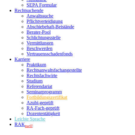
SEPA Formular
Rechtsuchende
Anwaltssuche
Pflichtverteidigung
Abschiebehaft-Beistände
Berater-Pool
Schlichtungsstelle
Vermittlungen
Beschwerden
Vertrauensschadenfonds
Karriere
Praktikum
Rechtsanwalts­fachangestellte
Rechtsfachwirte
Studium
Referendariat
Seminarprogramm
Fortbildungszertifikat
Azubi-geprüft
RA-Fach-geprüft
Dozententätigkeit
Leichte Sprache
RAK
tuell