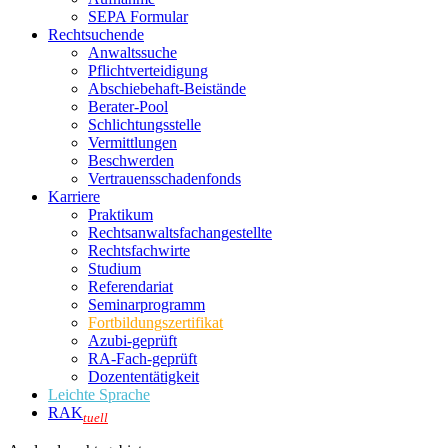
SEPA Formular
Rechtsuchende
Anwaltssuche
Pflichtverteidigung
Abschiebehaft-Beistände
Berater-Pool
Schlichtungsstelle
Vermittlungen
Beschwerden
Vertrauensschadenfonds
Karriere
Praktikum
Rechtsanwalts­fachangestellte
Rechtsfachwirte
Studium
Referendariat
Seminarprogramm
Fortbildungszertifikat
Azubi-geprüft
RA-Fach-geprüft
Dozententätigkeit
Leichte Sprache
RAK
tuell