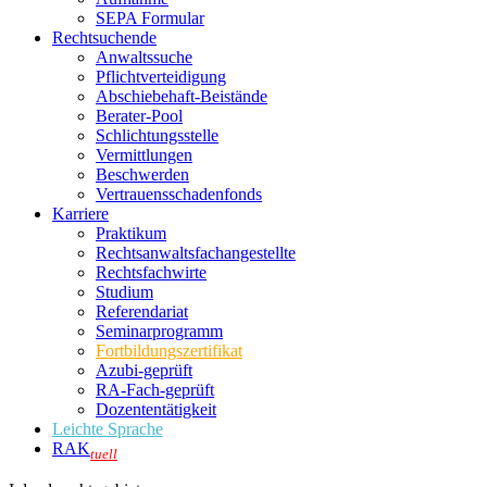
SEPA Formular
Rechtsuchende
Anwaltssuche
Pflichtverteidigung
Abschiebehaft-Beistände
Berater-Pool
Schlichtungsstelle
Vermittlungen
Beschwerden
Vertrauensschadenfonds
Karriere
Praktikum
Rechtsanwalts­fachangestellte
Rechtsfachwirte
Studium
Referendariat
Seminarprogramm
Fortbildungszertifikat
Azubi-geprüft
RA-Fach-geprüft
Dozententätigkeit
Leichte Sprache
RAK
tuell