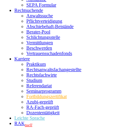
SEPA Formular
Rechtsuchende
Anwaltssuche
Pflichtverteidigung
Abschiebehaft-Beistände
Berater-Pool
Schlichtungsstelle
Vermittlungen
Beschwerden
Vertrauensschadenfonds
Karriere
Praktikum
Rechtsanwalts­fachangestellte
Rechtsfachwirte
Studium
Referendariat
Seminarprogramm
Fortbildungszertifikat
Azubi-geprüft
RA-Fach-geprüft
Dozententätigkeit
Leichte Sprache
RAK
tuell