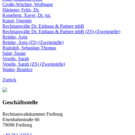
Große-Wächter, Wolfgang
Häringer, Felix, Dr.
Koneberg, Xaver, Dr. jur.
Kunst, Quentin
Rechtsanwälte Dr. Einhaus & Partner mbB
Rechtsanwälte Dr. Einhaus & Partner mbB (ZS) (Zweigstelle)
Reinke, Anja
Reinke, Anja (ZS) (Zweigstelle)
Rudolph, Sebastian Thomas
Salar, Susan
Veselis, Sarah
Veselis, Sarah (ZS) (Zweigstelle)
Watter, Beatrice
Zurück
Geschäftsstelle
Rechtsanwaltskammer Freiburg
Eisenbahnstraße 66
79098 Freiburg