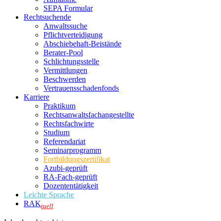
SEPA Formular
Rechtsuchende
Anwaltssuche
Pflichtverteidigung
Abschiebehaft-Beistände
Berater-Pool
Schlichtungsstelle
Vermittlungen
Beschwerden
Vertrauensschadenfonds
Karriere
Praktikum
Rechtsanwalts­fachangestellte
Rechtsfachwirte
Studium
Referendariat
Seminarprogramm
Fortbildungszertifikat
Azubi-geprüft
RA-Fach-geprüft
Dozententätigkeit
Leichte Sprache
RAK
tuell