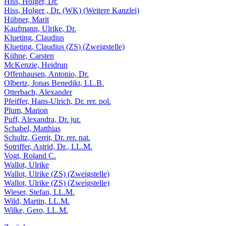
Hiss, Holger, Dr.
Hiss, Holger , Dr. (WK) (Weitere Kanzlei)
Hübner, Marit
Kaufmann, Ulrike, Dr.
Klueting, Claudius
Klueting, Claudius (ZS) (Zweigstelle)
Kühne, Carsten
McKenzie, Heidrun
Offenhausen, Antonio, Dr.
Olbertz, Jonas Benedikt, LL.B.
Otterbach, Alexander
Pfeiffer, Hans-Ulrich, Dr. rer. pol.
Plum, Marion
Puff, Alexandra, Dr. jur.
Schabel, Matthias
Schultz, Gerrit, Dr. rer. nat.
Sotriffer, Astrid, Dr., LL.M.
Vogt, Roland C.
Wallot, Ulrike
Wallot, Ulrike (ZS) (Zweigstelle)
Wallot, Ulrike (ZS) (Zweigstelle)
Wieser, Stefan, LL.M.
Wild, Martin, LL.M.
Wilke, Gero, LL.M.