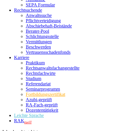
SEPA Formular
Rechtsuchende
Anwaltssuche
Pflichtverteidigung
Abschiebehaft-Beistände
Berater-Pool
Schlichtungsstelle
Vermittlungen
Beschwerden
Vertrauensschadenfonds
Karriere
Praktikum
Rechtsanwalts­fachangestellte
Rechtsfachwirte
Studium
Referendariat
Seminarprogramm
Fortbildungszertifikat
Azubi-geprüft
RA-Fach-geprüft
Dozententätigkeit
Leichte Sprache
RAK
tuell