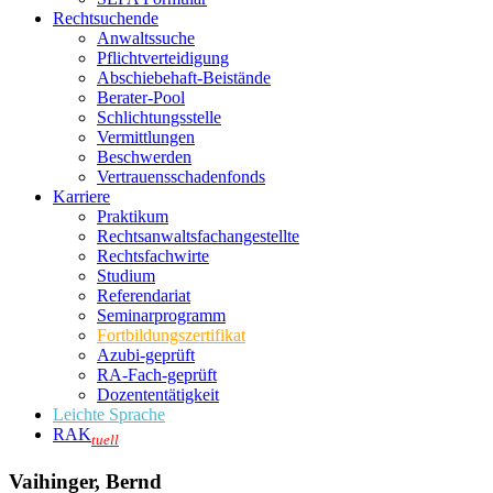
Rechtsuchende
Anwaltssuche
Pflichtverteidigung
Abschiebehaft-Beistände
Berater-Pool
Schlichtungsstelle
Vermittlungen
Beschwerden
Vertrauensschadenfonds
Karriere
Praktikum
Rechtsanwalts­fachangestellte
Rechtsfachwirte
Studium
Referendariat
Seminarprogramm
Fortbildungszertifikat
Azubi-geprüft
RA-Fach-geprüft
Dozententätigkeit
Leichte Sprache
RAK
tuell
Vaihinger, Bernd