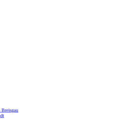
m Breisgau
adt