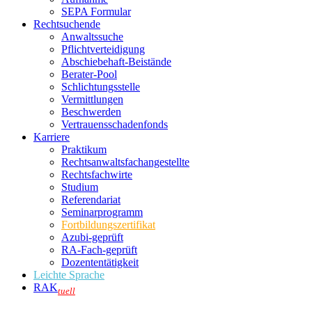
SEPA Formular
Rechtsuchende
Anwaltssuche
Pflichtverteidigung
Abschiebehaft-Beistände
Berater-Pool
Schlichtungsstelle
Vermittlungen
Beschwerden
Vertrauensschadenfonds
Karriere
Praktikum
Rechtsanwalts­fachangestellte
Rechtsfachwirte
Studium
Referendariat
Seminarprogramm
Fortbildungszertifikat
Azubi-geprüft
RA-Fach-geprüft
Dozententätigkeit
Leichte Sprache
RAK
tuell