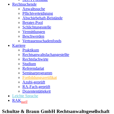
Rechtsuchende
Anwaltssuche
Pflichtverteidigung
Abschiebehaft-Beistände
Berater-Pool
Schlichtungsstelle
Vermittlungen
Beschwerden
Vertrauensschadenfonds
Karriere
Praktikum
Rechtsanwalts­fachangestellte
Rechtsfachwirte
Studium
Referendariat
Seminarprogramm
Fortbildungszertifikat
Azubi-geprüft
RA-Fach-geprüft
Dozententätigkeit
Leichte Sprache
RAK
tuell
Schultze & Braun GmbH Rechtsanwaltsgesellschaft