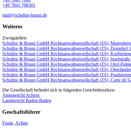
+49 7841 708301
mail@schultze-braun.de
Weiteres
Zweigstellen:
Schultze & Braun GmbH Rechtsanwaltsgesellschaft (ZS), Marienber
Schultze & Braun GmbH Rechtsanwaltsgesellschaft (ZS), Domshof 
Schultze & Braun GmbH Rechtsanwaltsgesellschaft (ZS), Kurfürste
Schultze & Braun GmbH Rechtsanwaltsgesellschaft (ZS), Inselstraße
Schultze & Braun GmbH Rechtsanwaltsgesellschaft (ZS), Olof-Palme
Schultze & Braun GmbH Rechtsanwaltsgesellschaft (ZS), Oberländer
Schultze & Braun GmbH Rechtsanwaltsgesellschaft (ZS), Paulinenstr
Schultze & Braun GmbH Rechtsanwaltsgesellschaft (ZS), Corte de`Ga
Die Gesellschaft befindet sich in folgenden Gerichtsbezirken:
Amtsgericht Achern
Landgericht Baden-Baden
Geschaftsführer
Frank, Achim