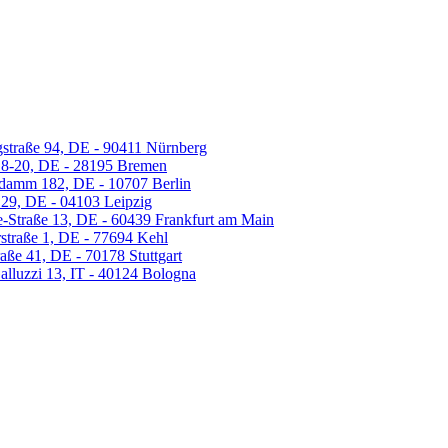
gstraße 94, DE - 90411 Nürnberg
18-20, DE - 28195 Bremen
ndamm 182, DE - 10707 Berlin
 29, DE - 04103 Leipzig
-Straße 13, DE - 60439 Frankfurt am Main
straße 1, DE - 77694 Kehl
aße 41, DE - 70178 Stuttgart
lluzzi 13, IT - 40124 Bologna