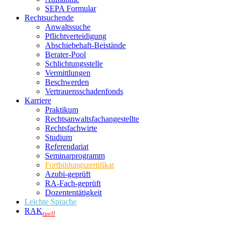
SEPA Formular
Rechtsuchende
Anwaltssuche
Pflichtverteidigung
Abschiebehaft-Beistände
Berater-Pool
Schlichtungsstelle
Vermittlungen
Beschwerden
Vertrauensschadenfonds
Karriere
Praktikum
Rechtsanwalts­fachangestellte
Rechtsfachwirte
Studium
Referendariat
Seminarprogramm
Fortbildungszertifikat
Azubi-geprüft
RA-Fach-geprüft
Dozententätigkeit
Leichte Sprache
RAK
tuell