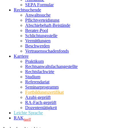
SEPA Formular
Rechtsuchende
Anwaltssuche
Pflichtverteidigung
Abschiebehaft-Beistände
Berater-Pool
Schlichtungsstelle
Vermittlungen
Beschwerden
Vertrauensschadenfonds
Karriere
Praktikum
Rechtsanwalts­fachangestellte
Rechtsfachwirte
Studium
Referendariat
Seminarprogramm
Fortbildungszertifikat
Azubi-geprüft
RA-Fach-geprüft
Dozententätigkeit
Leichte Sprache
RAK
tuell