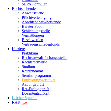
SEPA Formular
Rechtsuchende
Anwaltssuche
Pflichtverteidigung
Abschiebehaft-Beistände
Berater-Pool
Schlichtungsstelle
Vermittlungen
Beschwerden
Vertrauensschadenfonds
Karriere
Praktikum
Rechtsanwalts­fachangestellte
Rechtsfachwirte
Studium
Referendariat
Seminarprogramm
Fortbildungszertifikat
Azubi-geprüft
RA-Fach-geprüft
Dozententätigkeit
Leichte Sprache
RAK
tuell