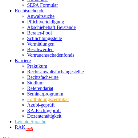
SEPA Formular
Rechtsuchende
Anwaltssuche
Pflichtverteidigung
Abschiebehaft-Beistände
Berater-Pool
Schlichtungsstelle
Vermittlungen
Beschwerden
Vertrauensschadenfonds
Karriere
Praktikum
Rechtsanwalts­fachangestellte
Rechtsfachwirte
Studium
Referendariat
Seminarprogramm
Fortbildungszertifikat
Azubi-geprüft
RA-Fach-geprüft
Dozententätigkeit
Leichte Sprache
RAK
tuell