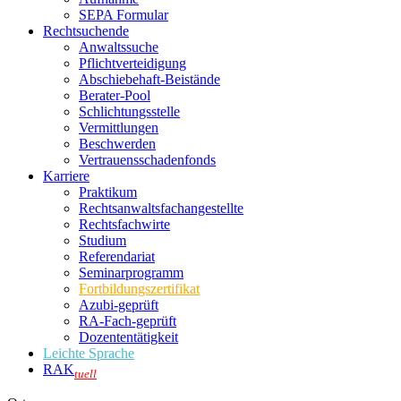
SEPA Formular
Rechtsuchende
Anwaltssuche
Pflichtverteidigung
Abschiebehaft-Beistände
Berater-Pool
Schlichtungsstelle
Vermittlungen
Beschwerden
Vertrauensschadenfonds
Karriere
Praktikum
Rechtsanwalts­fachangestellte
Rechtsfachwirte
Studium
Referendariat
Seminarprogramm
Fortbildungszertifikat
Azubi-geprüft
RA-Fach-geprüft
Dozententätigkeit
Leichte Sprache
RAK
tuell