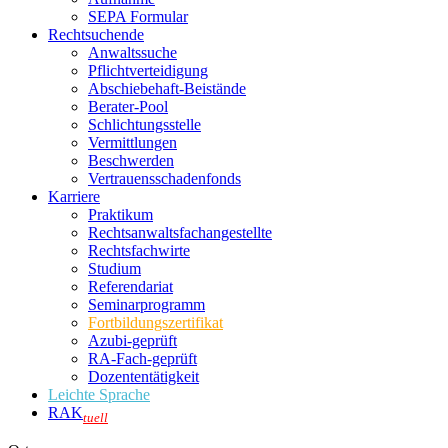
SEPA Formular
Rechtsuchende
Anwaltssuche
Pflichtverteidigung
Abschiebehaft-Beistände
Berater-Pool
Schlichtungsstelle
Vermittlungen
Beschwerden
Vertrauensschadenfonds
Karriere
Praktikum
Rechtsanwalts­fachangestellte
Rechtsfachwirte
Studium
Referendariat
Seminarprogramm
Fortbildungszertifikat
Azubi-geprüft
RA-Fach-geprüft
Dozententätigkeit
Leichte Sprache
RAK
tuell