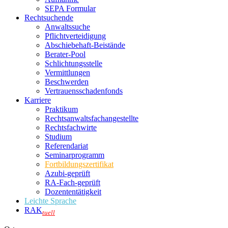
SEPA Formular
Rechtsuchende
Anwaltssuche
Pflichtverteidigung
Abschiebehaft-Beistände
Berater-Pool
Schlichtungsstelle
Vermittlungen
Beschwerden
Vertrauensschadenfonds
Karriere
Praktikum
Rechtsanwalts­fachangestellte
Rechtsfachwirte
Studium
Referendariat
Seminarprogramm
Fortbildungszertifikat
Azubi-geprüft
RA-Fach-geprüft
Dozententätigkeit
Leichte Sprache
RAK
tuell