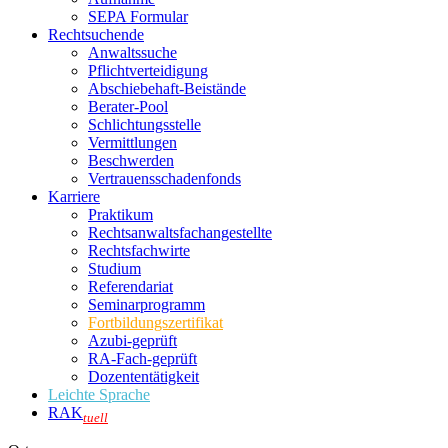
SEPA Formular
Rechtsuchende
Anwaltssuche
Pflichtverteidigung
Abschiebehaft-Beistände
Berater-Pool
Schlichtungsstelle
Vermittlungen
Beschwerden
Vertrauensschadenfonds
Karriere
Praktikum
Rechtsanwalts­fachangestellte
Rechtsfachwirte
Studium
Referendariat
Seminarprogramm
Fortbildungszertifikat
Azubi-geprüft
RA-Fach-geprüft
Dozententätigkeit
Leichte Sprache
RAK
tuell