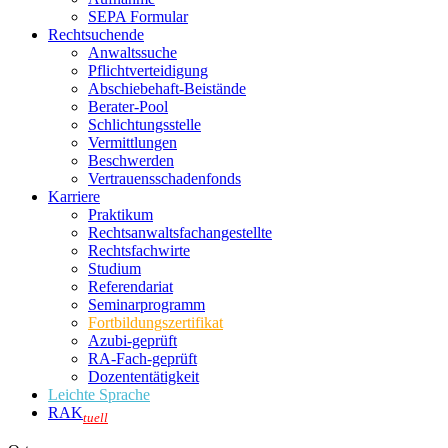
SEPA Formular
Rechtsuchende
Anwaltssuche
Pflichtverteidigung
Abschiebehaft-Beistände
Berater-Pool
Schlichtungsstelle
Vermittlungen
Beschwerden
Vertrauensschadenfonds
Karriere
Praktikum
Rechtsanwalts­fachangestellte
Rechtsfachwirte
Studium
Referendariat
Seminarprogramm
Fortbildungszertifikat
Azubi-geprüft
RA-Fach-geprüft
Dozententätigkeit
Leichte Sprache
RAK
tuell