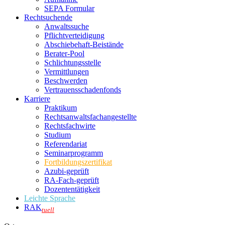
SEPA Formular
Rechtsuchende
Anwaltssuche
Pflichtverteidigung
Abschiebehaft-Beistände
Berater-Pool
Schlichtungsstelle
Vermittlungen
Beschwerden
Vertrauensschadenfonds
Karriere
Praktikum
Rechtsanwalts­fachangestellte
Rechtsfachwirte
Studium
Referendariat
Seminarprogramm
Fortbildungszertifikat
Azubi-geprüft
RA-Fach-geprüft
Dozententätigkeit
Leichte Sprache
RAK
tuell