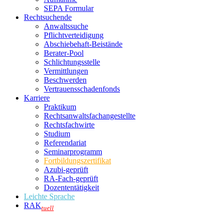
SEPA Formular
Rechtsuchende
Anwaltssuche
Pflichtverteidigung
Abschiebehaft-Beistände
Berater-Pool
Schlichtungsstelle
Vermittlungen
Beschwerden
Vertrauensschadenfonds
Karriere
Praktikum
Rechtsanwalts­fachangestellte
Rechtsfachwirte
Studium
Referendariat
Seminarprogramm
Fortbildungszertifikat
Azubi-geprüft
RA-Fach-geprüft
Dozententätigkeit
Leichte Sprache
RAK
tuell