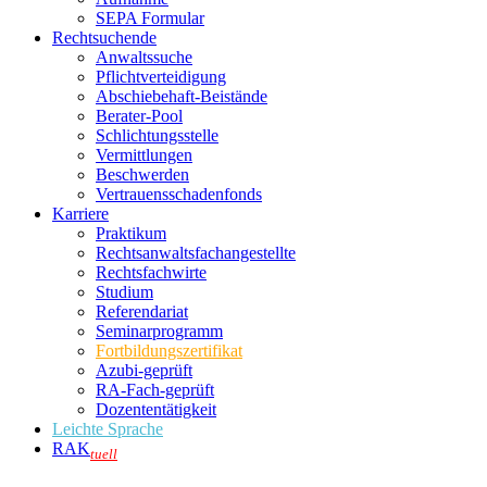
SEPA Formular
Rechtsuchende
Anwaltssuche
Pflichtverteidigung
Abschiebehaft-Beistände
Berater-Pool
Schlichtungsstelle
Vermittlungen
Beschwerden
Vertrauensschadenfonds
Karriere
Praktikum
Rechtsanwalts­fachangestellte
Rechtsfachwirte
Studium
Referendariat
Seminarprogramm
Fortbildungszertifikat
Azubi-geprüft
RA-Fach-geprüft
Dozententätigkeit
Leichte Sprache
RAK
tuell