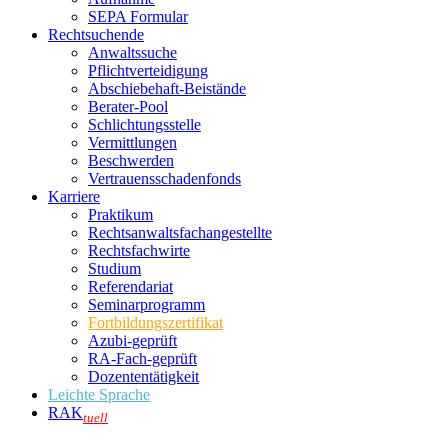
SEPA Formular
Rechtsuchende
Anwaltssuche
Pflichtverteidigung
Abschiebehaft-Beistände
Berater-Pool
Schlichtungsstelle
Vermittlungen
Beschwerden
Vertrauensschadenfonds
Karriere
Praktikum
Rechtsanwalts­fachangestellte
Rechtsfachwirte
Studium
Referendariat
Seminarprogramm
Fortbildungszertifikat
Azubi-geprüft
RA-Fach-geprüft
Dozententätigkeit
Leichte Sprache
RAK
tuell