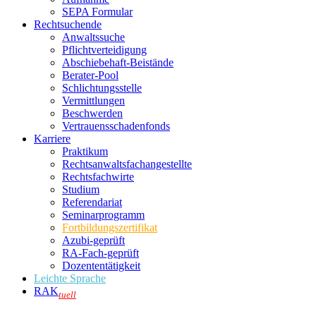
SEPA Formular
Rechtsuchende
Anwaltssuche
Pflichtverteidigung
Abschiebehaft-Beistände
Berater-Pool
Schlichtungsstelle
Vermittlungen
Beschwerden
Vertrauensschadenfonds
Karriere
Praktikum
Rechtsanwalts­fachangestellte
Rechtsfachwirte
Studium
Referendariat
Seminarprogramm
Fortbildungszertifikat
Azubi-geprüft
RA-Fach-geprüft
Dozententätigkeit
Leichte Sprache
RAK
tuell