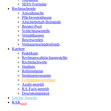
SEPA Formular
Rechtsuchende
Anwaltssuche
Pflichtverteidigung
Abschiebehaft-Beistände
Berater-Pool
Schlichtungsstelle
Vermittlungen
Beschwerden
Vertrauensschadenfonds
Karriere
Praktikum
Rechtsanwalts­fachangestellte
Rechtsfachwirte
Studium
Referendariat
Seminarprogramm
Fortbildungszertifikat
Azubi-geprüft
RA-Fach-geprüft
Dozententätigkeit
Leichte Sprache
RAK
tuell