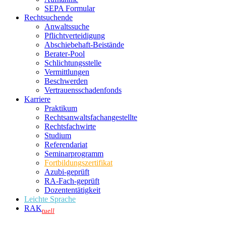
SEPA Formular
Rechtsuchende
Anwaltssuche
Pflichtverteidigung
Abschiebehaft-Beistände
Berater-Pool
Schlichtungsstelle
Vermittlungen
Beschwerden
Vertrauensschadenfonds
Karriere
Praktikum
Rechtsanwalts­fachangestellte
Rechtsfachwirte
Studium
Referendariat
Seminarprogramm
Fortbildungszertifikat
Azubi-geprüft
RA-Fach-geprüft
Dozententätigkeit
Leichte Sprache
RAK
tuell