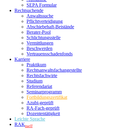
SEPA Formular
Rechtsuchende
Anwaltssuche
Pflichtverteidigung
Abschiebehaft-Beistände
Berater-Pool
Schlichtungsstelle
Vermittlungen
Beschwerden
Vertrauensschadenfonds
Karriere
Praktikum
Rechtsanwalts­fachangestellte
Rechtsfachwirte
Studium
Referendariat
Seminarprogramm
Fortbildungszertifikat
Azubi-geprüft
RA-Fach-geprüft
Dozententätigkeit
Leichte Sprache
RAK
tuell