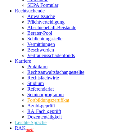
SEPA Formular
Rechtsuchende
Anwaltssuche
Pflichtverteidigung
Abschiebehaft-Beistände
Berater-Pool
Schlichtungsstelle
Vermittlungen
Beschwerden
Vertrauensschadenfonds
Karriere
Praktikum
Rechtsanwalts­fachangestellte
Rechtsfachwirte
Studium
Referendariat
Seminarprogramm
Fortbildungszertifikat
Azubi-geprüft
RA-Fach-geprüft
Dozententätigkeit
Leichte Sprache
RAK
tuell