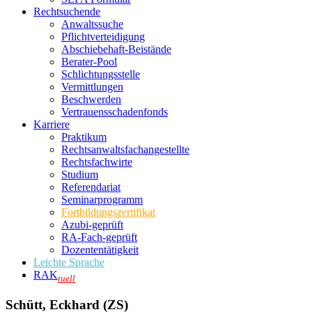
Rechtsuchende
Anwaltssuche
Pflichtverteidigung
Abschiebehaft-Beistände
Berater-Pool
Schlichtungsstelle
Vermittlungen
Beschwerden
Vertrauensschadenfonds
Karriere
Praktikum
Rechtsanwalts­fachangestellte
Rechtsfachwirte
Studium
Referendariat
Seminarprogramm
Fortbildungszertifikat
Azubi-geprüft
RA-Fach-geprüft
Dozententätigkeit
Leichte Sprache
RAK
tuell
Schütt, Eckhard (ZS)