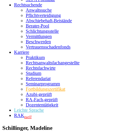
Rechtsuchende
Anwaltssuche
Pflichtverteidigung
Abschiebehaft-Beistände
Berater-Pool
Schlichtungsstelle
Vermittlungen
Beschwerden
Vertrauensschadenfonds
Karriere
Praktikum
Rechtsanwalts­fachangestellte
Rechtsfachwirte
Studium
Referendariat
Seminarprogramm
Fortbildungszertifikat
Azubi-geprüft
RA-Fach-geprüft
Dozententätigkeit
Leichte Sprache
RAK
tuell
Schillinger, Madeline