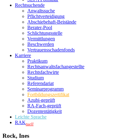
Rechtsuchende
Anwaltssuche
Pflichtverteidigung
Abschiebehaft-Beistände
Berater-Pool
Schlichtungsstelle
Vermittlungen
Beschwerden
Vertrauensschadenfonds
Karriere
Praktikum
Rechtsanwalts­fachangestellte
Rechtsfachwirte
Studium
Referendariat
Seminarprogramm
Fortbildungszertifikat
Azubi-geprüft
RA-Fach-geprüft
Dozententätigkeit
Leichte Sprache
RAK
tuell
Rock, Ines