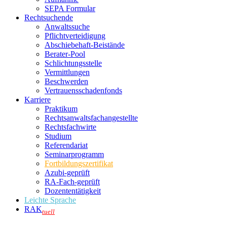
SEPA Formular
Rechtsuchende
Anwaltssuche
Pflichtverteidigung
Abschiebehaft-Beistände
Berater-Pool
Schlichtungsstelle
Vermittlungen
Beschwerden
Vertrauensschadenfonds
Karriere
Praktikum
Rechtsanwalts­fachangestellte
Rechtsfachwirte
Studium
Referendariat
Seminarprogramm
Fortbildungszertifikat
Azubi-geprüft
RA-Fach-geprüft
Dozententätigkeit
Leichte Sprache
RAK
tuell