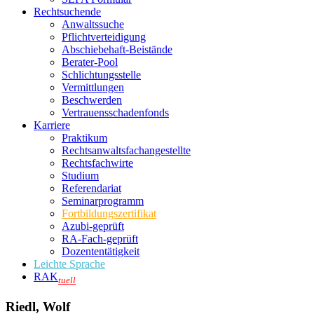
Rechtsuchende
Anwaltssuche
Pflichtverteidigung
Abschiebehaft-Beistände
Berater-Pool
Schlichtungsstelle
Vermittlungen
Beschwerden
Vertrauensschadenfonds
Karriere
Praktikum
Rechtsanwalts­fachangestellte
Rechtsfachwirte
Studium
Referendariat
Seminarprogramm
Fortbildungszertifikat
Azubi-geprüft
RA-Fach-geprüft
Dozententätigkeit
Leichte Sprache
RAK
tuell
Riedl, Wolf