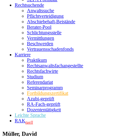
Rechtsuchende
Anwaltssuche
Pflichtverteidigung
Abschiebehaft-Beistände
Berater-Pool
Schlichtungsstelle
Vermittlungen
Beschwerden
Vertrauensschadenfonds
Karriere
Praktikum
Rechtsanwalts­fachangestellte
Rechtsfachwirte
Studium
Referendariat
Seminarprogramm
Fortbildungszertifikat
Azubi-geprüft
RA-Fach-geprüft
Dozententätigkeit
Leichte Sprache
RAK
tuell
Müller, David