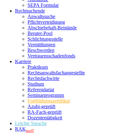
SEPA Formular
Rechtsuchende
Anwaltssuche
Pflichtverteidigung
Abschiebehaft-Beistände
Berater-Pool
Schlichtungsstelle
Vermittlungen
Beschwerden
Vertrauensschadenfonds
Karriere
Praktikum
Rechtsanwalts­fachangestellte
Rechtsfachwirte
Studium
Referendariat
Seminarprogramm
Fortbildungszertifikat
Azubi-geprüft
RA-Fach-geprüft
Dozententätigkeit
Leichte Sprache
RAK
tuell