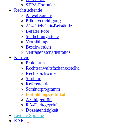
SEPA Formular
Rechtsuchende
Anwaltssuche
Pflichtverteidigung
Abschiebehaft-Beistände
Berater-Pool
Schlichtungsstelle
Vermittlungen
Beschwerden
Vertrauensschadenfonds
Karriere
Praktikum
Rechtsanwalts­fachangestellte
Rechtsfachwirte
Studium
Referendariat
Seminarprogramm
Fortbildungszertifikat
Azubi-geprüft
RA-Fach-geprüft
Dozententätigkeit
Leichte Sprache
RAK
tuell