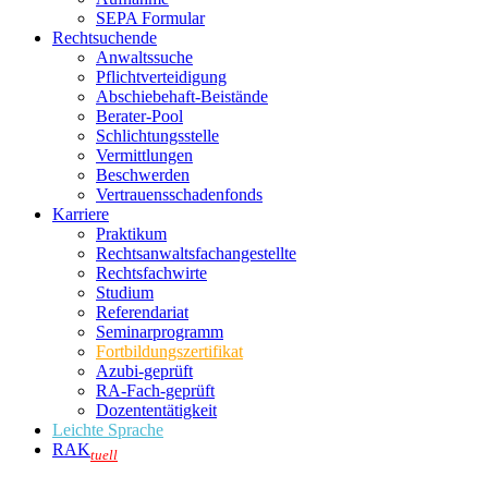
SEPA Formular
Rechtsuchende
Anwaltssuche
Pflichtverteidigung
Abschiebehaft-Beistände
Berater-Pool
Schlichtungsstelle
Vermittlungen
Beschwerden
Vertrauensschadenfonds
Karriere
Praktikum
Rechtsanwalts­fachangestellte
Rechtsfachwirte
Studium
Referendariat
Seminarprogramm
Fortbildungszertifikat
Azubi-geprüft
RA-Fach-geprüft
Dozententätigkeit
Leichte Sprache
RAK
tuell