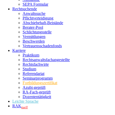
SEPA Formular
Rechtsuchende
Anwaltssuche
Pflichtverteidigung
Abschiebehaft-Beistände
Berater-Pool
Schlichtungsstelle
Vermittlungen
Beschwerden
Vertrauensschadenfonds
Karriere
Praktikum
Rechtsanwalts­fachangestellte
Rechtsfachwirte
Studium
Referendariat
Seminarprogramm
Fortbildungszertifikat
Azubi-geprüft
RA-Fach-geprüft
Dozententätigkeit
Leichte Sprache
RAK
tuell