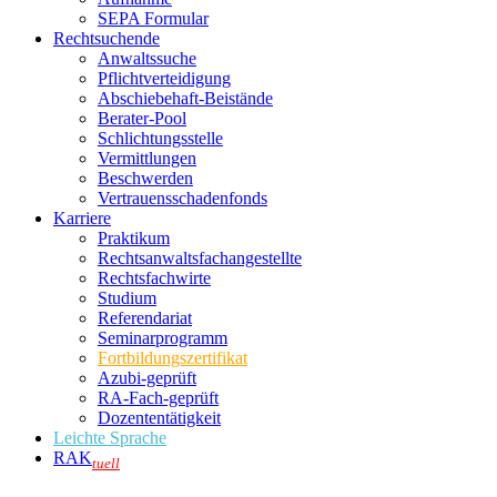
SEPA Formular
Rechtsuchende
Anwaltssuche
Pflichtverteidigung
Abschiebehaft-Beistände
Berater-Pool
Schlichtungsstelle
Vermittlungen
Beschwerden
Vertrauensschadenfonds
Karriere
Praktikum
Rechtsanwalts­fachangestellte
Rechtsfachwirte
Studium
Referendariat
Seminarprogramm
Fortbildungszertifikat
Azubi-geprüft
RA-Fach-geprüft
Dozententätigkeit
Leichte Sprache
RAK
tuell