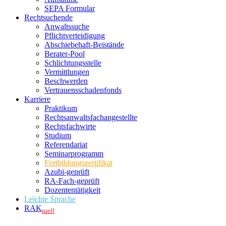
SEPA Formular
Rechtsuchende
Anwaltssuche
Pflichtverteidigung
Abschiebehaft-Beistände
Berater-Pool
Schlichtungsstelle
Vermittlungen
Beschwerden
Vertrauensschadenfonds
Karriere
Praktikum
Rechtsanwalts­fachangestellte
Rechtsfachwirte
Studium
Referendariat
Seminarprogramm
Fortbildungszertifikat
Azubi-geprüft
RA-Fach-geprüft
Dozententätigkeit
Leichte Sprache
RAK
tuell