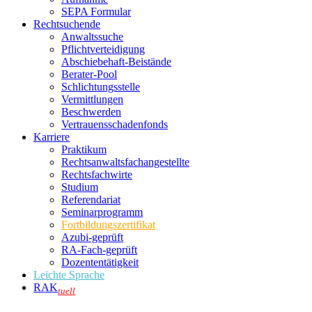
SEPA Formular
Rechtsuchende
Anwaltssuche
Pflichtverteidigung
Abschiebehaft-Beistände
Berater-Pool
Schlichtungsstelle
Vermittlungen
Beschwerden
Vertrauensschadenfonds
Karriere
Praktikum
Rechtsanwalts­fachangestellte
Rechtsfachwirte
Studium
Referendariat
Seminarprogramm
Fortbildungszertifikat
Azubi-geprüft
RA-Fach-geprüft
Dozententätigkeit
Leichte Sprache
RAK
tuell