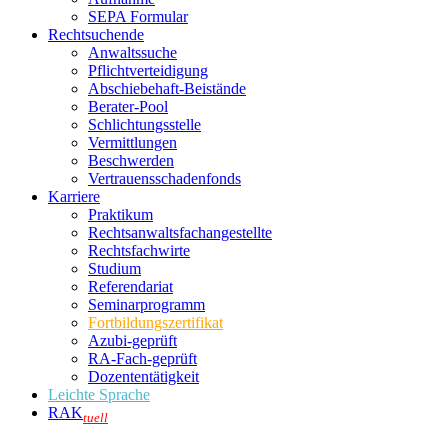
SEPA Formular
Rechtsuchende
Anwaltssuche
Pflichtverteidigung
Abschiebehaft-Beistände
Berater-Pool
Schlichtungsstelle
Vermittlungen
Beschwerden
Vertrauensschadenfonds
Karriere
Praktikum
Rechtsanwalts­fachangestellte
Rechtsfachwirte
Studium
Referendariat
Seminarprogramm
Fortbildungszertifikat
Azubi-geprüft
RA-Fach-geprüft
Dozententätigkeit
Leichte Sprache
RAK
tuell