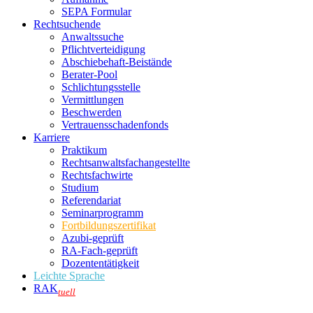
SEPA Formular
Rechtsuchende
Anwaltssuche
Pflichtverteidigung
Abschiebehaft-Beistände
Berater-Pool
Schlichtungsstelle
Vermittlungen
Beschwerden
Vertrauensschadenfonds
Karriere
Praktikum
Rechtsanwalts­fachangestellte
Rechtsfachwirte
Studium
Referendariat
Seminarprogramm
Fortbildungszertifikat
Azubi-geprüft
RA-Fach-geprüft
Dozententätigkeit
Leichte Sprache
RAK
tuell