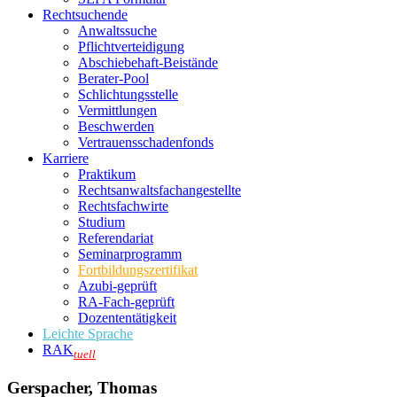
Rechtsuchende
Anwaltssuche
Pflichtverteidigung
Abschiebehaft-Beistände
Berater-Pool
Schlichtungsstelle
Vermittlungen
Beschwerden
Vertrauensschadenfonds
Karriere
Praktikum
Rechtsanwalts­fachangestellte
Rechtsfachwirte
Studium
Referendariat
Seminarprogramm
Fortbildungszertifikat
Azubi-geprüft
RA-Fach-geprüft
Dozententätigkeit
Leichte Sprache
RAK
tuell
Gerspacher, Thomas