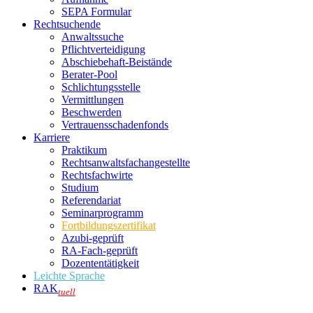
SEPA Formular
Rechtsuchende
Anwaltssuche
Pflichtverteidigung
Abschiebehaft-Beistände
Berater-Pool
Schlichtungsstelle
Vermittlungen
Beschwerden
Vertrauensschadenfonds
Karriere
Praktikum
Rechtsanwalts­fachangestellte
Rechtsfachwirte
Studium
Referendariat
Seminarprogramm
Fortbildungszertifikat
Azubi-geprüft
RA-Fach-geprüft
Dozententätigkeit
Leichte Sprache
RAK
tuell