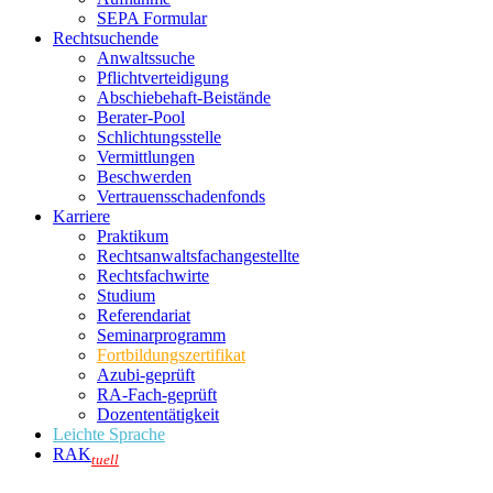
SEPA Formular
Rechtsuchende
Anwaltssuche
Pflichtverteidigung
Abschiebehaft-Beistände
Berater-Pool
Schlichtungsstelle
Vermittlungen
Beschwerden
Vertrauensschadenfonds
Karriere
Praktikum
Rechtsanwalts­fachangestellte
Rechtsfachwirte
Studium
Referendariat
Seminarprogramm
Fortbildungszertifikat
Azubi-geprüft
RA-Fach-geprüft
Dozententätigkeit
Leichte Sprache
RAK
tuell