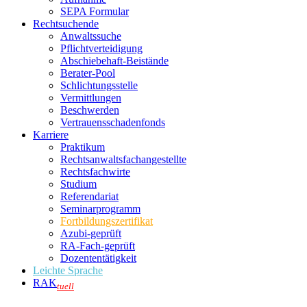
SEPA Formular
Rechtsuchende
Anwaltssuche
Pflichtverteidigung
Abschiebehaft-Beistände
Berater-Pool
Schlichtungsstelle
Vermittlungen
Beschwerden
Vertrauensschadenfonds
Karriere
Praktikum
Rechtsanwalts­fachangestellte
Rechtsfachwirte
Studium
Referendariat
Seminarprogramm
Fortbildungszertifikat
Azubi-geprüft
RA-Fach-geprüft
Dozententätigkeit
Leichte Sprache
RAK
tuell