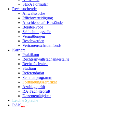
SEPA Formular
Rechtsuchende
Anwaltssuche
Pflichtverteidigung
Abschiebehaft-Beistände
Berater-Pool
Schlichtungsstelle
Vermittlungen
Beschwerden
Vertrauensschadenfonds
Karriere
Praktikum
Rechtsanwalts­fachangestellte
Rechtsfachwirte
Studium
Referendariat
Seminarprogramm
Fortbildungszertifikat
Azubi-geprüft
RA-Fach-geprüft
Dozententätigkeit
Leichte Sprache
RAK
tuell