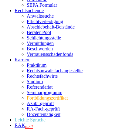
SEPA Formular
Rechtsuchende
Anwaltssuche
Pflichtverteidigung
Abschiebehaft-Beistände
Berater-Pool
Schlichtungsstelle
Vermittlungen
Beschwerden
Vertrauensschadenfonds
Karriere
Praktikum
Rechtsanwalts­fachangestellte
Rechtsfachwirte
Studium
Referendariat
Seminarprogramm
Fortbildungszertifikat
Azubi-geprüft
RA-Fach-geprüft
Dozententätigkeit
Leichte Sprache
RAK
tuell