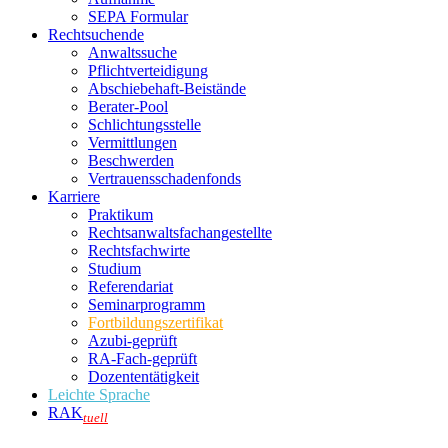
SEPA Formular
Rechtsuchende
Anwaltssuche
Pflichtverteidigung
Abschiebehaft-Beistände
Berater-Pool
Schlichtungsstelle
Vermittlungen
Beschwerden
Vertrauensschadenfonds
Karriere
Praktikum
Rechtsanwalts­fachangestellte
Rechtsfachwirte
Studium
Referendariat
Seminarprogramm
Fortbildungszertifikat
Azubi-geprüft
RA-Fach-geprüft
Dozententätigkeit
Leichte Sprache
RAK
tuell